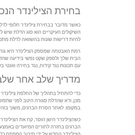
בחירת הצילינדר הנכו
כאשר מדובר בבחירת צילינדר חלופי לדל
השיקולים העיקריים הוא סוג הדלת שיש לך
להיות דרישות שונות בהשוואה לדלת מתכת,
רמת האבטחה שמספק הצילינדר היא גורם 
הבית שלך ולספק שקט נפשי בידיעה שהדלת
עם תכונות נגד קידוח, נגד בחירה ואנטי בל
מדריך שלב אחר שלב
כדי להתחיל בתהליך של החלפת צילינדר ה
מכן, ודא שהדלת סגורה היטב לפני שתמש
במקומו. לאחר הסרת הברגים, משוך בזהיר
כשהצילינדר הישן הוסר, קח את הצילינדר 
הברגים בחזרה לחורים המיועדים באמצעו
הצילינדר החדש על ידי סיבוב המפתח כדי 