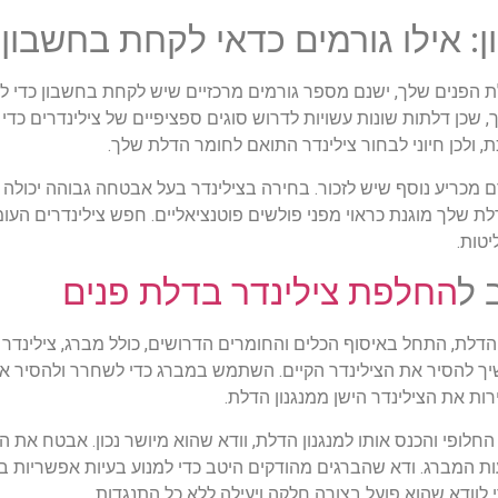
ן: אילו גורמים כדאי לקחת בחשבון
ת הפנים שלך, ישנם מספר גורמים מרכזיים שיש לקחת בחשבון כדי ל
, שכן דלתות שונות עשויות לדרוש סוגים ספציפיים של צילינדרים כדי
 ולכן חיוני לבחור צילינדר התואם לחומר הדלת שלך.
מכריע נוסף שיש לזכור. בחירה בצילינדר בעל אבטחה גבוהה יכולה 
 שלך מוגנת כראוי מפני פולשים פוטנציאליים. חפש צילינדרים העומ
יטות.
 ל
החלפת צילינדר בדלת פנים
דלת, התחל באיסוף הכלים והחומרים הדרושים, כולל מברג, צילינדר
יך להסיר את הצילינדר הקיים. השתמש במברג כדי לשחרר ולהסיר את
ות את הצילינדר הישן ממנגנון הדלת.
החלופי והכנס אותו למנגנון הדלת, וודא שהוא מיושר נכון. אבטח את 
ת המברג. ודא שהברגים מהודקים היטב כדי למנוע בעיות אפשריות ב
לוודא שהוא פועל בצורה חלקה ויעילה ללא כל התנגדות.