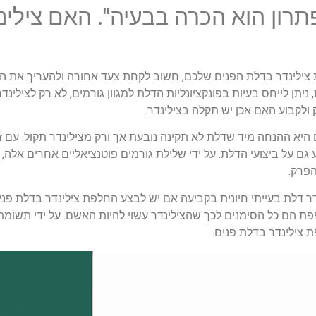
תרון הוא הכרה בבעיה". האם צילי
צילינדר בדלת הפנים שלכם, חשוב לקחת צעד אחורה ולהעריך את ה
תן לייחס בעיות בפונקציונליות הדלת למגוון גורמים, לא רק לצילינד
ולקבוע האם אכן יש תקלה בצילינדר.
א ההנחה מיד שדלת לא תקינה נובעת אך ורק מצילינדר תקול. עם זאת,
יע גם על ביצועי הדלת. על ידי שלילת גורמים פוטנציאליים אחרים אל
פרק.
ר דלת בעייתי חיונית בקביעה אם יש לבצע החלפת צילינדר בדלת פני
פת הם כל הסימנים לכך שהצילינדר עשוי להיות האשם. על ידי תשומת 
 צילינדר בדלת פנים.