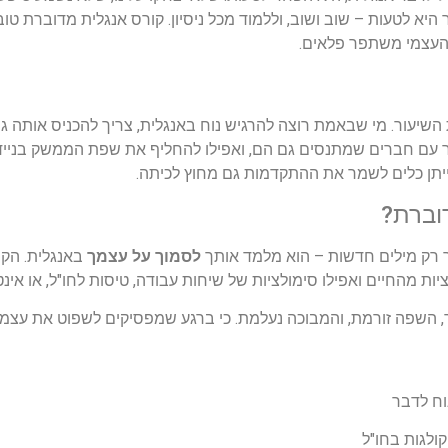
יא לטעות – שוב ושוב, וללמוד מכל ניסיון. קורס אנגלית מדוברת טו
י העצמי משתפר פלאים.
יעור. מי שבאמת רוצה להרגיש נוח באנגלית, צריך להכניס אותה גם ל
 עם חברים שמתנסים גם הם, ואפילו להחליף את שפת הממשק בנייד.
תן כלים לשמר את ההתקדמות גם מחוץ לכיתה.
וברת?
 רק מילים חדשות – הוא מלמד אותך
לסמוך על עצמך
באנגלית. הקו
יות מהחיים ואפילו סימולציות של שיחות עבודה, טיסות לחו"ל, או אי
, השפה זורמת, והמבוכה נעלמת. כי ברגע שמפסיקים לשפוט את עצמנ
וח לדבר
ולגות בחו"ל