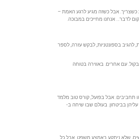
ית כשצריך. אבל כשזה מגיע לרגע האמת –
קום לדבר… אנחנו מחייכים במבוכה.
ת, להגיב בספונטניות, לבקש עזרה, לספר
קול. עם אחרים. באווירה בטוחה
small " – שיחות קלילות על מזג האוויר או תחביבים. אבל בפועל, קורס טוב מלמד
עליהן בביטחון. בעולם שבו שיחה ב-
שים, שלא ניתקע באמצע משפט. אבל כל