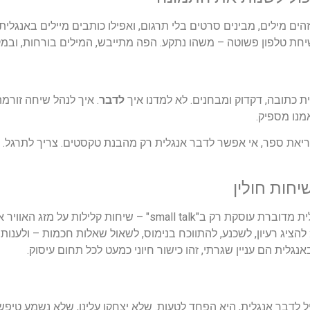
זהים מילים, מבינים סרטים בלי תרגום, ואפילו כותבים מיילים באנגל
שיחת טלפון פשוטה – משהו נתקע. הפה מתייבש, המילים בורחות, ובמ
ת כתובה, דקדוק ומבחנים. לא למדנו איך
לדבר
. איך לנהל שיחה זורמ
מנו מספיק.
ריאת ספר, אי אפשר לדבר אנגלית רק מהבנת טקסטים. צריך לתרגל. ב
חות חולין
אחת הטעויות הנפוצות היא לחשוב שאנגלית מדוברת עוסקת רק ב"talk
הציג רעיון, לשכנע, להתווכח בנימוס, לשאול שאלות חכמות – ולענות 
 לדבר אנגלית, היא הפחד לטעות. שלא יצחקו עלינו, שלא נשמע טיפ